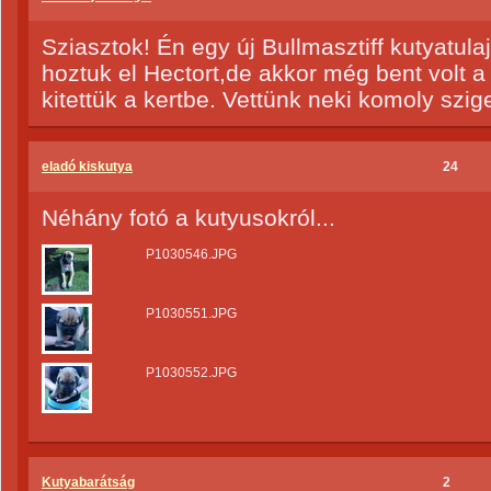
Sziasztok! Én egy új Bullmasztiff kutyatul
hoztuk el Hectort,de akkor még bent volt a
kitettük a kertbe. Vettünk neki komoly szig
eladó kiskutya
24
Néhány fotó a kutyusokról...
P1030546.JPG
P1030551.JPG
P1030552.JPG
Kutyabarátság
2