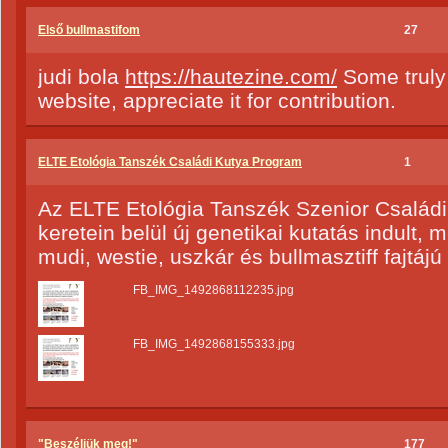
Első bullmastifom
27
judi bola
https://hautezine.com/
Some truly 
website, appreciate it for contribution.
ELTE Etológia Tanszék Családi Kutya Program
1
Az ELTE Etológia Tanszék Szenior Család
keretein belül új genetikai kutatás indult,
mudi, westie, uszkár és bullmasztiff fajtáj
FB_IMG_1492868112235.jpg
FB_IMG_1492868155333.jpg
"Beszéljük meg!"
177