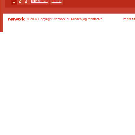
1
2
3
következő
utolsó
© 2007 Copyright Network.hu Minden jog fenntartva.
Impres