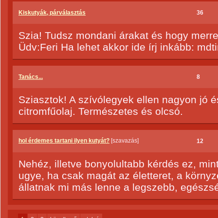
Kiskutyák, párválasztás
36
Szia! Tudsz mondani árakat és hogy merre
Üdv:Feri Ha lehet akkor ide írj inkább: md
Tanács...
8
Sziasztok! A szívólegyek ellen nagyon jó 
citromfűolaj. Természetes és olcsó.
hol érdemes tartani ilyen kutyát?
[szavazás]
12
Nehéz, illetve bonyolultabb kérdés ez, min
ugye, ha csak magát az életteret, a környz
állatnak mi más lenne a legszebb, egészs