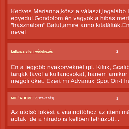
Kedves Marianna,kösz a választ,legalább
egyedül.Gondolom,én vagyok a hibás,mert
"használom" Batut,amire anno kitalálták.É
nevel
kullancs elleni védekezés
2
Én a legjobb nyakörveknél (pl. Kiltix, Scal
tartják távol a kullancsokat, hanem amiko
megöli őket. Ezért mi Advantix Spot On-t h
MIT ÉRDEMEL?
[szavazás]
1
Az utolsó lökést a vitaindítóhoz az itteni m
adták, de a híradó is kellően felhúzott...