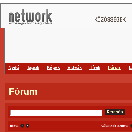
Nyitó
Tagok
Képek
Videók
Hírek
Fórum
L
Fórum
téma
válaszok száma