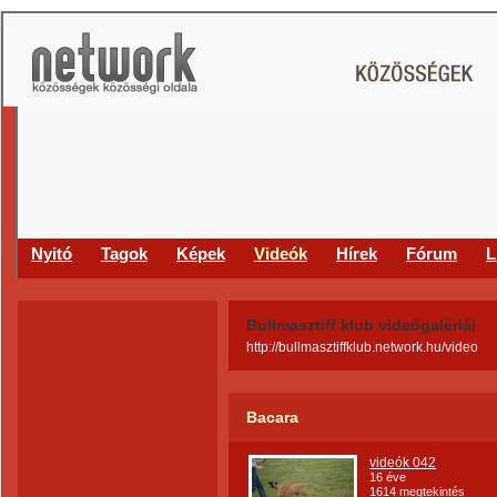
Nyitó
Tagok
Képek
Videók
Hírek
Fórum
L
Bullmasztiff klub videógalériái
http://bullmasztiffklub.network.hu/video
Bacara
videók 042
16 éve
1614 megtekintés