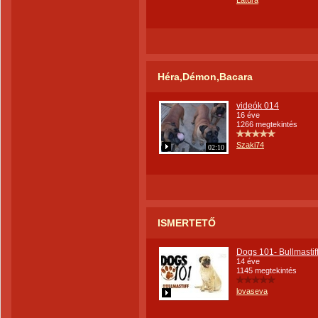
Latura
Héra,Démon,Bacara
videók 014
16 éve
1266 megtekintés
Szaki74
02:10
ISMERTETŐ
Dogs 101- Bullmastif
14 éve
1145 megtekintés
lovaseva