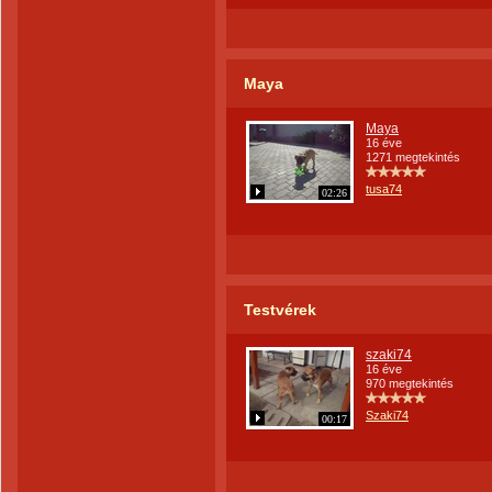
Maya
Maya
16 éve
1271 megtekintés
tusa74
02:26
Testvérek
szaki74
16 éve
970 megtekintés
Szaki74
00:17