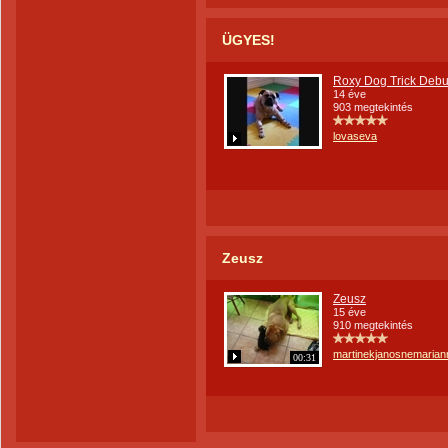
ÜGYES!
Roxy Dog Trick Debu
14 éve
903 megtekintés
lovaseva
Zeusz
Zeusz
15 éve
910 megtekintés
martinekjanosnemarian
00:31