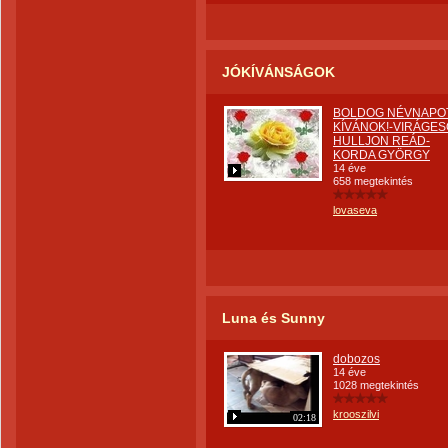
JÓKÍVÁNSÁGOK
BOLDOG NÉVNAPO
KÍVÁNOK!-VIRÁGES
HULLJON REÁD-
KORDA GYÖRGY
14 éve
658 megtekintés
lovaseva
Luna és Sunny
dobozos
14 éve
1028 megtekintés
krooszilvi
02:18