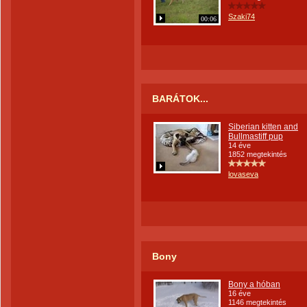
Szaki74
00:06
BARÁTOK...
Siberian kitten and
Bullmastiff pup
14 éve
1852 megtekintés
lovaseva
Bony
Bony a hóban
16 éve
1146 megtekintés