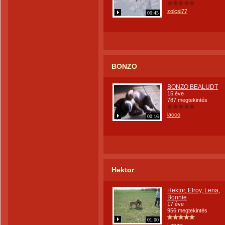
zolcsi77
00:45
BONZO
BONZO BEALUDT
15 éve
787 megtekintés
lacco
00:16
Hektor
Hektor, Elroy, Lena,
Bonnie
17 éve
956 megtekintés
01:00