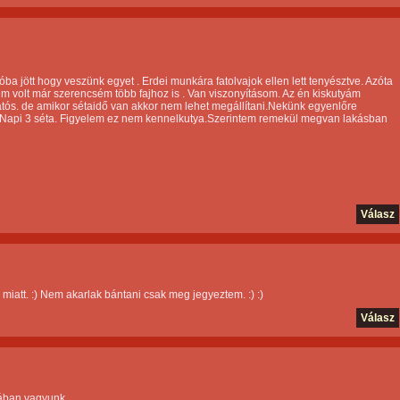
óba jött hogy veszünk egyet . Erdei munkára fatolvajok ellen lett tenyésztve. Azóta
m volt már szerencsém több fajhoz is . Van viszonyításom. Az én kiskutyám
ós. de amikor sétaidő van akkor nem lehet megállítani.Nekünk egyenlőre
is.Napi 3 séta. Figyelem ez nem kennelkutya.Szerintem remekül megvan lakásban
Válasz
iatt. :) Nem akarlak bántani csak meg jegyeztem. :) :)
Válasz
ában vagyunk.