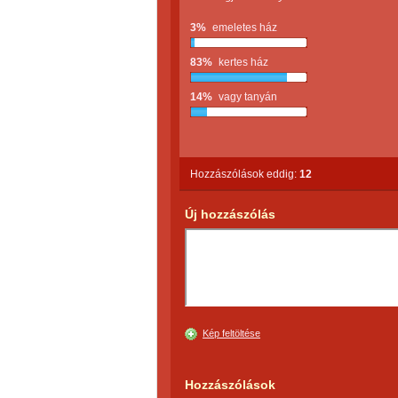
3%
emeletes ház
83%
kertes ház
14%
vagy tanyán
Hozzászólások eddig:
12
Új hozzászólás
Kép feltöltése
Hozzászólások