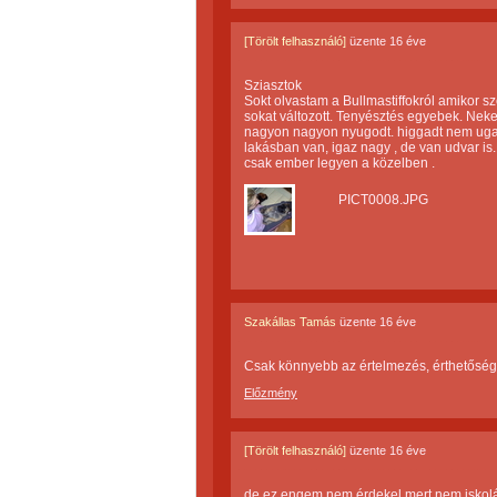
[Törölt felhasználó]
üzente
16 éve
Sziasztok
Sokt olvastam a Bullmastiffokról amikor sz
sokat változott. Tenyésztés egyebek. Neke
nagyon nagyon nyugodt. higgadt nem ugat
lakásban van, igaz nagy , de van udvar 
csak ember legyen a közelben .
PICT0008.JPG
Szakállas Tamás
üzente
16 éve
Csak könnyebb az értelmezés, érthetőség m
Előzmény
[Törölt felhasználó]
üzente
16 éve
de ez engem nem érdekel,mert nem iskol