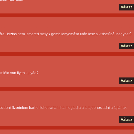
Válasz
ra , biztos nem ismered melyik gomb lenyomása után lesz a kisbetűből nagybetű.
Válasz
 mióta van ilyen kutyád?
Válasz
zdeni.Szerintem bárhol lehet tartani ha megtudja a tulajdonos adni a fajtának
Válasz