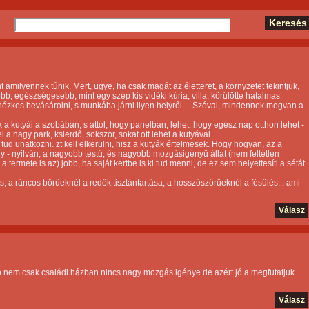
 amilyennek tűnik. Mert, ugye, ha csak magát az életteret, a környzetet tekintjük,
b, egészségesebb, mint egy szép kis vidéki kúria, villa, körülötte hatalmas
nehézkes bevásárolni, s munkába járni ilyen helyről.... Szóval, mindennek megvan a
k a kutyái a szobában, s attól, hogy panelban, lehet, hogy egész nap otthon lehet -
a nagy park, ksierdő, sokszor, sokat ott lehet a kutyával...
tud unatkozni. zt kell elkerülni, hisz a kutyák értelmesek. Hogy hogyan, az a
ny - nyilván, a nagyobb testű, és nagyobb mozgásigényű állat (nem feltétlen
termete is az) jobb, ha saját kertbe is ki tud menni, de ez sem helyettesíti a sétát
lás, a ráncos bőrűeknél a redők tisztántartása, a hosszószőrűeknél a fésülés... ami
Válasz
tó.nem csak családi házban.nincs nagy mozgás igénye.de azért jó a megfutatjuk
Válasz