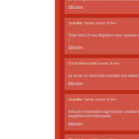
Előzmény
Szakállas Tamás
üzente
16 éve
Több mint 10 éve.Rájöttem nem nyelvtan ó
:)
Előzmény
[Törölt felhasználó]
üzente
16 éve
jaj ne.de ez most nem nyelvtan óra.neked
Előzmény
Szakállas Tamás
üzente
16 éve
Először.A mondatot nagy betűvel szokás ke
megfelelő körülményeket.
Előzmény