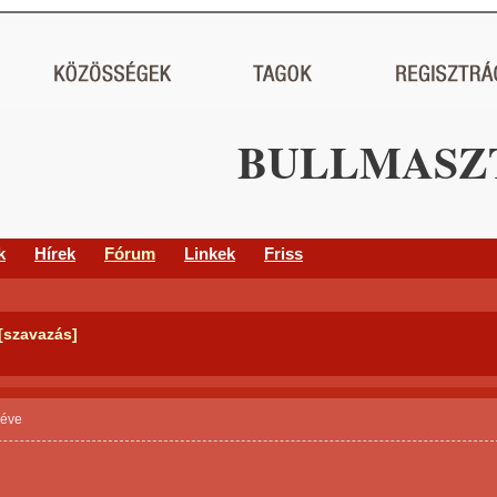
BULLMASZT
k
Hírek
Fórum
Linkek
Friss
[szavazás]
 éve