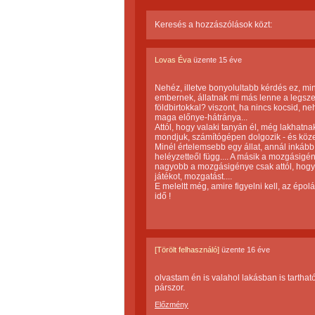
Keresés a hozzászólások közt:
Lovas Éva
üzente
15 éve
Nehéz, illetve bonyolultabb kérdés ez, mint
embernek, állatnak mi más lenne a legszeb
földbirtokkal? viszont, ha nincs kocsid, 
maga előnye-hátránya...
Attól, hogy valaki tanyán él, még lakhatna
mondjuk, számítógépen dolgozik - és közel 
Minél értelemsebb egy állat, annál inkább 
heléyzetteől függ.... A másik a mozgásigé
nagyobb a mozgásigénye csak attól, hogy a 
játékot, mozgatást....
E meleltt még, amire figyelni kell, az épo
idő !
[Törölt felhasználó]
üzente
16 éve
olvastam én is valahol lakásban is tartha
párszor.
Előzmény