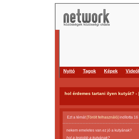
Nyitó
Tagok
Képek
Videó
hol érdemes tartani ilyen kutyát?
- 
Ezt a témát
[Törölt felhasználó]
indította
16
nekem emeletes van.ez jó a kutyának?
hol a legjobb a kutyának?