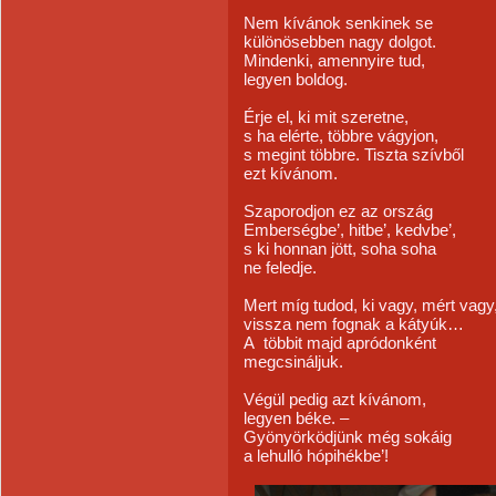
Nem kívánok senkinek se
különösebben nagy dolgot.
Mindenki, amennyire tud,
legyen boldog.
Érje el, ki mit szeretne,
s ha elérte, többre vágyjon,
s megint többre. Tiszta szívből
ezt kívánom.
Szaporodjon ez az ország
Emberségbe’, hitbe’, kedvbe’,
s ki honnan jött, soha soha
ne feledje.
Mert míg tudod, ki vagy, mért vagy
vissza nem fognak a kátyúk…
A többit majd apródonként
megcsináljuk.
Végül pedig azt kívánom,
legyen béke. –
Gyönyörködjünk még sokáig
a lehulló hópihékbe’!