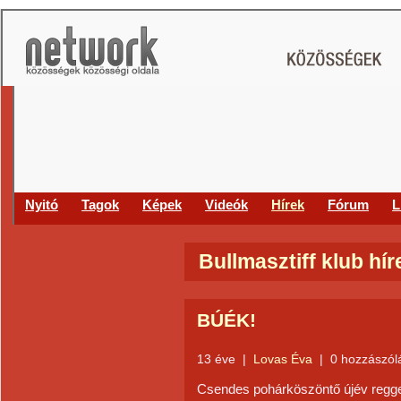
Nyitó
Tagok
Képek
Videók
Hírek
Fórum
L
Bullmasztiff klub hír
BÚÉK!
13 éve
|
Lovas Éva
|
0 hozzászól
Csendes pohárköszöntő újév regg