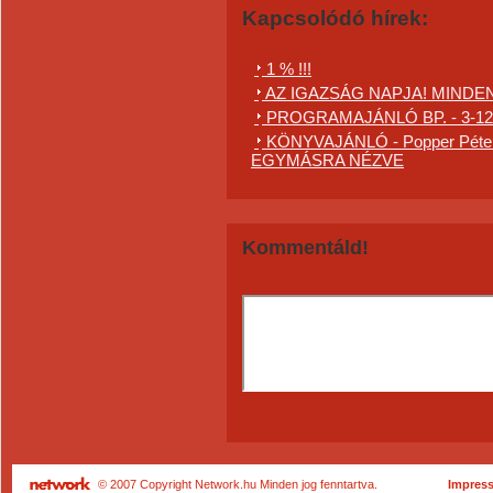
Kapcsolódó hírek:
1 % !!!
AZ IGAZSÁG NAPJA! MINDE
PROGRAMAJÁNLÓ BP. - 3-123
KÖNYVAJÁNLÓ - Popper Péter -
EGYMÁSRA NÉZVE
Kommentáld!
© 2007 Copyright Network.hu Minden jog fenntartva.
Impres