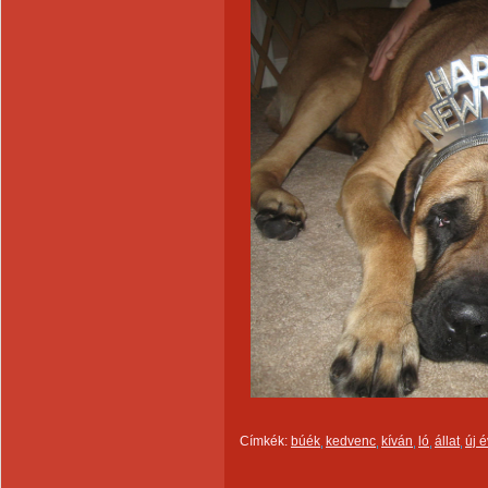
Címkék:
búék
kedvenc
kíván
ló
állat
új é