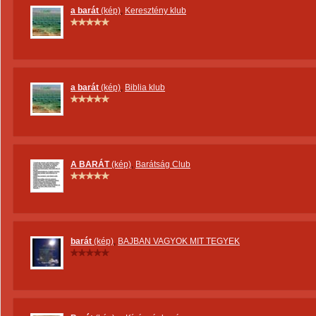
a barát
(kép)
,
Keresztény klub
a barát
(kép)
,
Biblia klub
A BARÁT
(kép)
,
Barátság Club
barát
(kép)
,
BAJBAN VAGYOK MIT TEGYEK