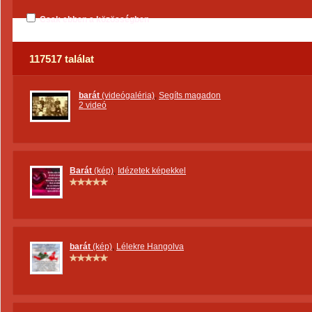
Csak ebben a közösségben
117517 találat
barát
(videógaléria)
,
Segíts magadon
2 videó
Barát
(kép)
,
Idézetek képekkel
barát
(kép)
,
Lélekre Hangolva