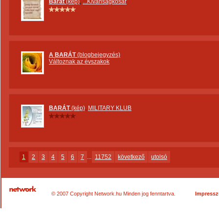
Barát
(kép)
,
...Kívánságkosár
A BARÁT
(blogbejegyzés)
Változnak az évszakok
BARÁT
(kép)
,
MILITARY KLUB
1
2
3
4
5
6
7
...
11752
következő
utolsó
© 2007 Copyright Network.hu Minden jog fenntartva.
Impress