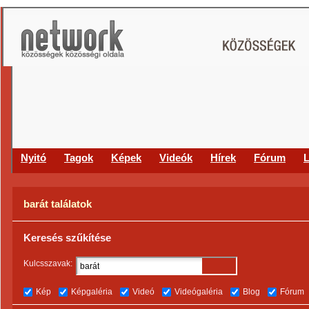
Nyitó
Tagok
Képek
Videók
Hírek
Fórum
L
barát találatok
Keresés szűkítése
Kulcsszavak:
Kép
Képgaléria
Videó
Videógaléria
Blog
Fórum