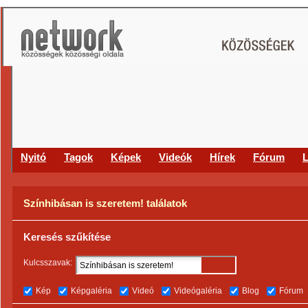
Nyitó
Tagok
Képek
Videók
Hírek
Fórum
L
Színhibásan is szeretem! találatok
Keresés szűkítése
Kulcsszavak:
Kép
Képgaléria
Videó
Videógaléria
Blog
Fórum